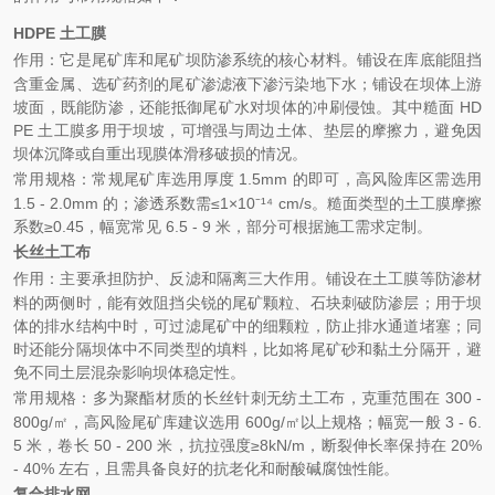
HDPE 土工膜
作用：它是尾矿库和尾矿坝防渗系统的核心材料。铺设在库底能阻挡
含重金属、选矿药剂的尾矿渗滤液下渗污染地下水；铺设在坝体上游
坡面，既能防渗，还能抵御尾矿水对坝体的冲刷侵蚀。其中糙面 HD
PE 土工膜多用于坝坡，可增强与周边土体、垫层的摩擦力，避免因
坝体沉降或自重出现膜体滑移破损的情况。
常用规格：常规尾矿库选用厚度 1.5mm 的即可，高风险库区需选用
1.5 - 2.0mm 的；渗透系数需≤1×10⁻¹⁴ cm/s。糙面类型的土工膜摩擦
系数≥0.45，幅宽常见 6.5 - 9 米，部分可根据施工需求定制。
长丝土工布
作用：主要承担防护、反滤和隔离三大作用。铺设在土工膜等防渗材
料的两侧时，能有效阻挡尖锐的尾矿颗粒、石块刺破防渗层；用于坝
体的排水结构中时，可过滤尾矿中的细颗粒，防止排水通道堵塞；同
时还能分隔坝体中不同类型的填料，比如将尾矿砂和黏土分隔开，避
免不同土层混杂影响坝体稳定性。
常用规格：多为聚酯材质的长丝针刺无纺土工布，克重范围在 300 -
800g/㎡，高风险尾矿库建议选用 600g/㎡以上规格；幅宽一般 3 - 6.
5 米，卷长 50 - 200 米，抗拉强度≥8kN/m，断裂伸长率保持在 20%
- 40% 左右，且需具备良好的抗老化和耐酸碱腐蚀性能。
复合排水网