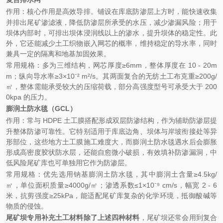
作用：核心作用是高效导排。铺设在库底防渗层上方时，能快速收集
并排出尾矿渗滤液，降低防渗层所承受的水压，减少渗漏风险；用于
坝体内部时，可排出坝体浸润线以上的渗水，提升坝体的稳定性。此
外，它还能减少土工织物嵌入网芯的概率，维持稳定的导水率，同时
兼具一定的隔离和地基加固效果。
常用规格：多为三维结构，网芯厚度≥6mm，整体厚度在 10 - 20m
m；纵向导水率≥3×10⁻² m²/s。其两面复合的无纺土工布克重≥200g/
㎡，整体需能承受较大的压缩荷载，部分高强度型号可承受大于 200
0kpa 的压力。
膨润土防水毯（GCL）
作用：常与 HDPE 土工膜搭配形成双层防渗结构，作为辅助防渗层提
升整体防渗可靠性。它特别适用于库底边角、坝体与岸坡衔接处等异
形部位，这些地方土工膜施工难度大，而膨润土防水毯遇水后会膨胀
形成高密度胶状防水层，还能自愈微小破损，有效填补防渗漏洞，中
低风险尾矿库也可单独用它作为防渗层。
常用规格：优先选用钠基膨润土防水毯，其中膨润土含量≥4.5kg/
㎡，单位面积质量≥4000g/㎡；渗透系数≤1×10⁻⁹ cm/s，幅宽 2 - 6
米，抗剪强度≥25kPa，能适配尾矿库复杂的化学环境，抵御酸碱等
物质的侵蚀。
尾矿坝专用补充土工材料除了上述四种材料
，尾矿坝还常会用到复合