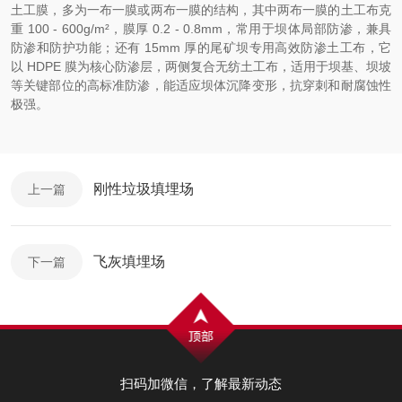
土工膜，多为一布一膜或两布一膜的结构，其中两布一膜的土工布克
重 100 - 600g/m²，膜厚 0.2 - 0.8mm，常用于坝体局部防渗，兼具
防渗和防护功能；还有 15mm 厚的尾矿坝专用高效防渗土工布，它
以 HDPE 膜为核心防渗层，两侧复合无纺土工布，适用于坝基、坝坡
等关键部位的高标准防渗，能适应坝体沉降变形，抗穿刺和耐腐蚀性
极强。
刚性垃圾填埋场
上一篇
飞灰填埋场
下一篇
扫码加微信，了解最新动态